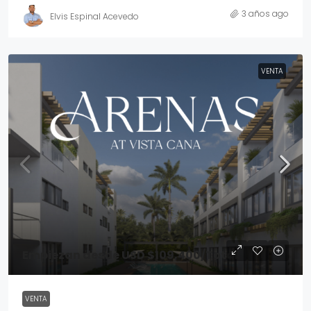
3 años ago
Elvis Espinal Acevedo
VENTA
Empiezan desde
USD $109,400
/Total
VENTA