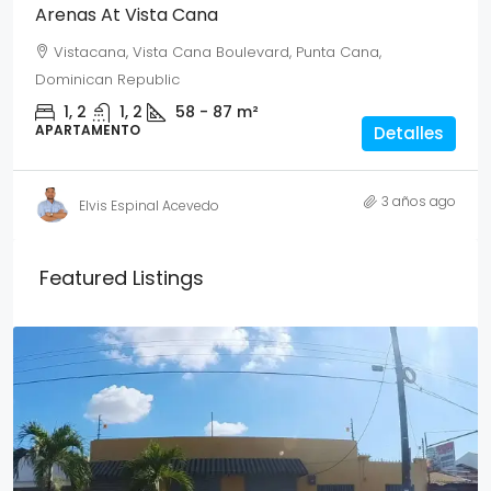
Arenas At Vista Cana
Vistacana, Vista Cana Boulevard, Punta Cana,
Dominican Republic
1, 2
1, 2
58 - 87
m²
APARTAMENTO
Detalles
3 años ago
Elvis Espinal Acevedo
Featured Listings