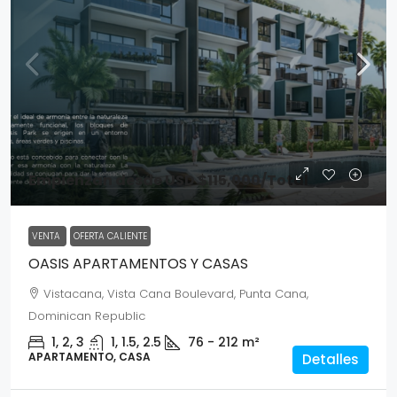
Empienzan desde
USD $115,000
/Total
VENTA
OFERTA CALIENTE
OASIS APARTAMENTOS Y CASAS
Vistacana, Vista Cana Boulevard, Punta Cana,
Dominican Republic
1, 2, 3
1, 1.5, 2.5
76 - 212
m²
APARTAMENTO, CASA
Detalles