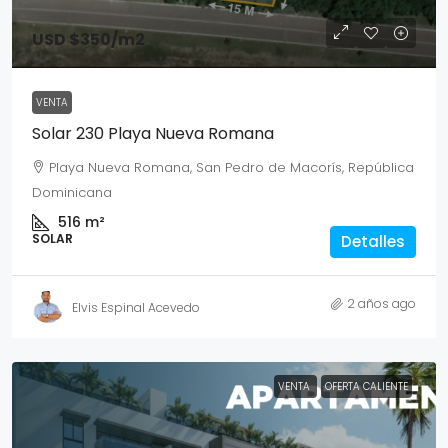
USD $350
/m2
VENTA
Solar 230 Playa Nueva Romana
Playa Nueva Romana, San Pedro de Macorís, República
Dominicana
516
m²
SOLAR
Detalles
2 años ago
Elvis Espinal Acevedo
VENTA
OFERTA CALIENTE