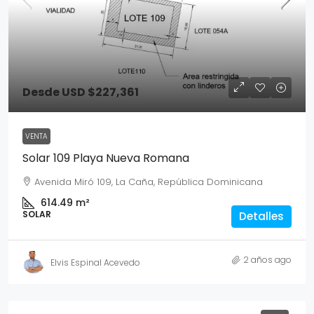
Desde
USD $227,361
VENTA
Solar 109 Playa Nueva Romana
Avenida Miró 109, La Caña, República Dominicana
614.49
m²
SOLAR
Detalles
2 años ago
Elvis Espinal Acevedo