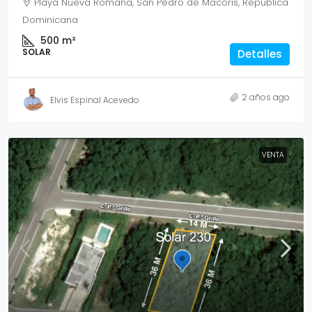
Playa Nueva Romana, San Pedro de Macorís, República
Dominicana
500
m²
SOLAR
Detalles
2 años ago
Elvis Espinal Acevedo
VENTA