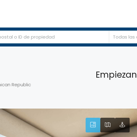
CASITASRD
ACERCA
AGENTES
AGENCIAS
PROPIEDADES
Todas las
Empiezan
nican Republic