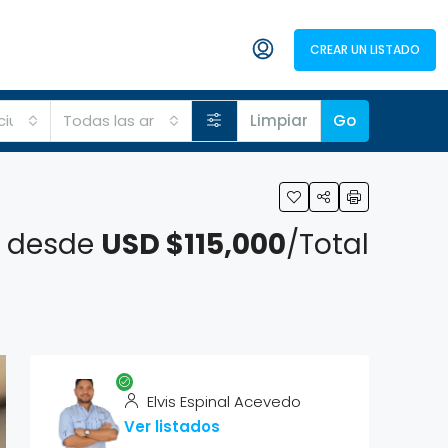
ANUNCIATE
CREAR UN LISTADO
+1 (829) 786-4115
 ciudades
Todas las areas
Limpiar
Go
 desde
USD $115,000
/Total
Elvis Espinal Acevedo
Ver listados