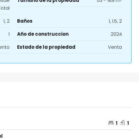
esde
Tamaño de la propiedad
53 - 189 m²
Total
1, 2
Baños
1, 1.5, 2
1
Año de construccion
2024
ento
Estado de la propiedad
Venta
1
1
el