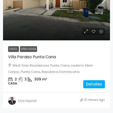
USD $250,000
VENTA
OPEN HOUSE
Villa Paraiso Punta Cana
West Side Residences Punta Cana, Lauterio Melo
Carpio, Punta Cana, República Dominicana
2
3
309
m²
CASA
Detalles
10 meses ago
Elvis Espinal