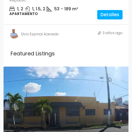
Republic
1, 2
1, 1.5, 2
53 - 189
m²
APARTAMENTO
Detalles
3 años ago
Elvis Espinal Acevedo
Featured Listings