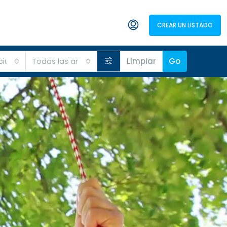
ANUNCIATE
CREAR UN LISTADO
+1 (829) 786-4115
 ciudades
Todas las areas
Limpiar
Go