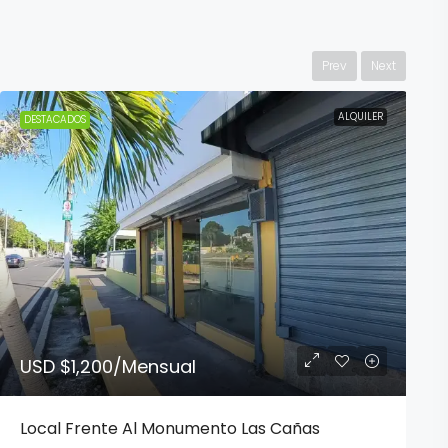
Prev
Next
ALQUILER
DESTACADOS
USD $1,200
/Mensual
Local Frente Al Monumento Las Cañas