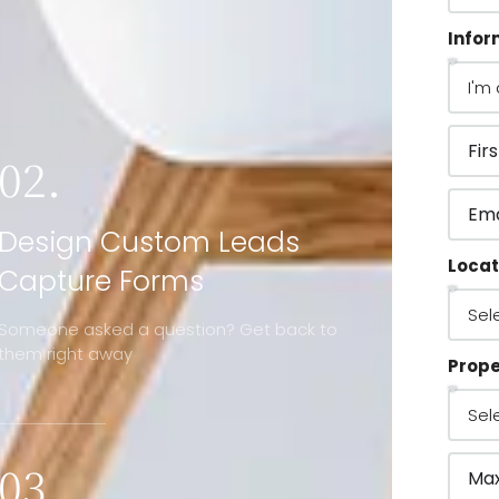
Infor
02.
Design Custom Leads
Locat
Capture Forms
Someone asked a question? Get back to
them right away
Prope
03.