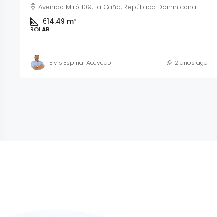
Avenida Miró 109, La Caña, República Dominicana
614.49
m²
SOLAR
Elvis Espinal Acevedo
2 años ago
o