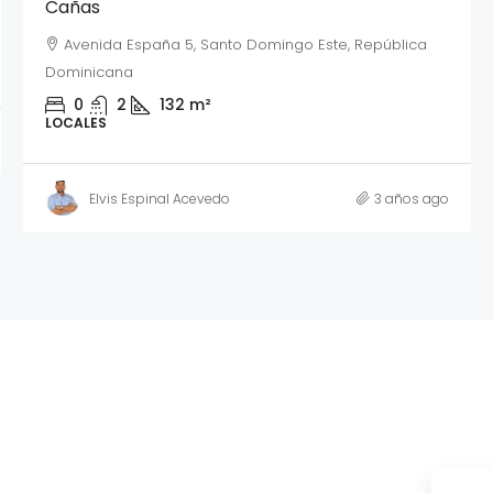
Cañas
Avenida España 5, Santo Domingo Este, República
Dominicana
0
2
132
m²
LOCALES
Elvis Espinal Acevedo
3 años ago