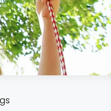
eme
ngs