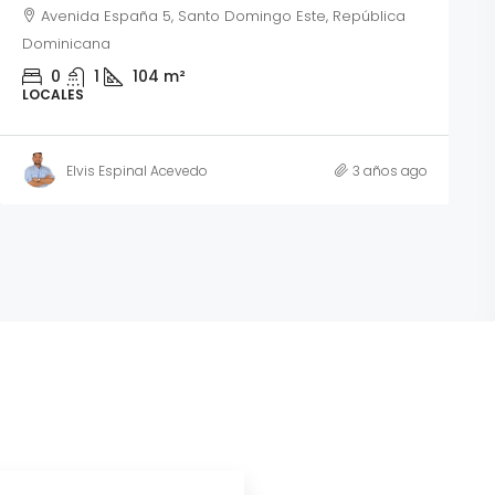
Avenida España 5, Santo Domingo Este, República
Dominicana
0
1
104
m²
LOCALES
Elvis Espinal Acevedo
3 años ago