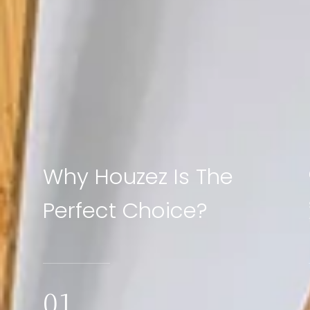
Why Houzez Is The
Perfect Choice?
01.