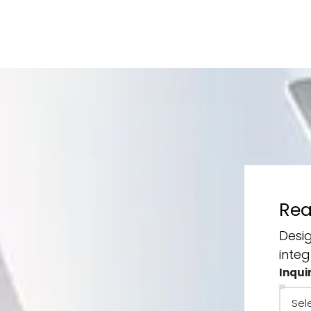
Rea
Desi
inte
Inqui