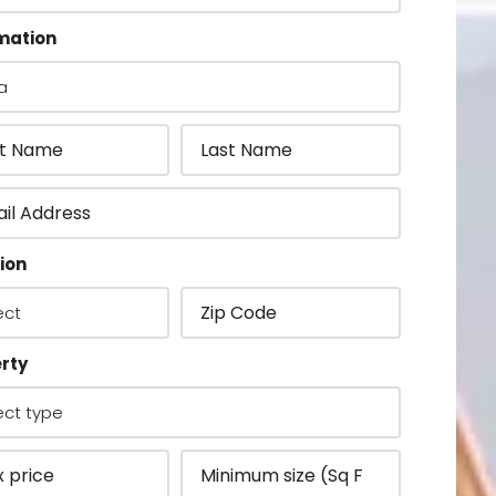
mation
ion
rty