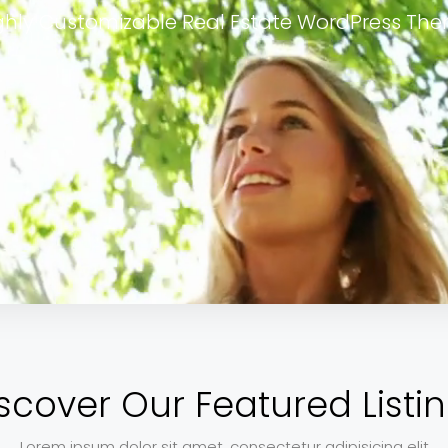
ghly Customizable Real Estate WordPress Th
scover Our Featured Listi
Lorem ipsum dolor sit amet, consectetur adipisicing elit