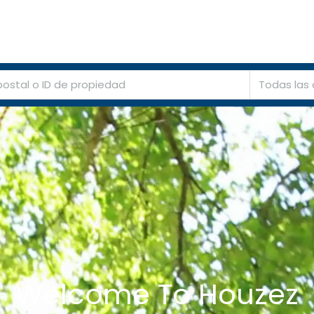
CASITASRD
ACERCA
AGENTES
AGENCIAS
PROPIEDADES
Todas las
Welcome To Houzez