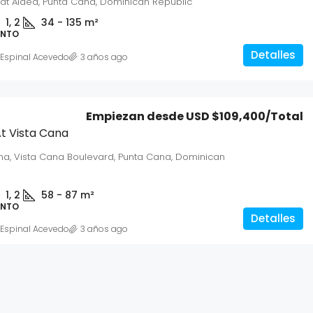
at Aldea, Punta Cana, Dominican Republic
1, 2
34 - 135
m²
ENTO
Detalles
s Espinal Acevedo
3 años ago
Empiezan desde
USD $109,400
/Total
t Vista Cana
na, Vista Cana Boulevard, Punta Cana, Dominican
1, 2
58 - 87
m²
ENTO
Detalles
s Espinal Acevedo
3 años ago