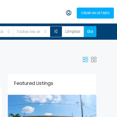
ANUNCIATE
CREAR UN LISTADO
+1 (829) 786-4115
 ciudades
Todas las areas
Limpiar
Go
Featured Listings