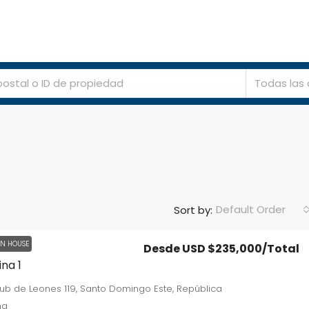
CASITASRD
ACERCA
AGENTES
AGENCIAS
PROPIEDADES
Todas las
Default Order
Sort by:
N HOUSE
Desde
USD $235,000
/Total
ina 1
lub de Leones 119, Santo Domingo Este, República
na