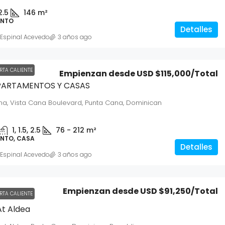
2.5
146
m²
ENTO
Detalles
s Espinal Acevedo
3 años ago
$115,000
/Total
Desde
USD $227,361
RTA CALIENTE
Empienzan desde
USD $115,000
/Total
PARTAMENTOS Y CASAS
Solar 109 Playa Nueva Romana
na, Vista Cana Boulevard, Punta Cana, Dominican
alia, Punta Cana,
Avenida Miró 109, La Caña, República
1, 1.5, 2.5
76 - 212
m²
Dominicana
NTO, CASA
- 189
m²
614.49
m²
Detalles
SOLAR
s Espinal Acevedo
3 años ago
Empienzan desde
USD $91,250
/Total
RTA CALIENTE
t Aldea