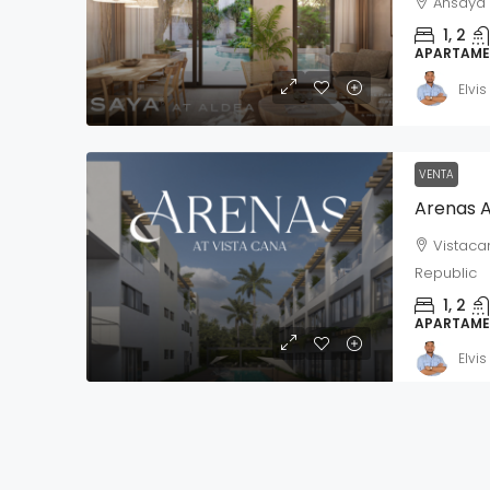
Ansaya 
1, 2
APARTAM
Elvi
VENTA
Arenas A
Vistaca
Republic
1, 2
APARTAM
Elvi