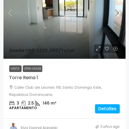
Desde
USD $235,000
/Total
VENTA
OPEN HOUSE
Torre Reina 1
Calle Club de Leones 119, Santo Domingo Este,
República Dominicana
3
2.5
146
m²
APARTAMENTO
Detalles
3 años ago
Elvis Espinal Acevedo