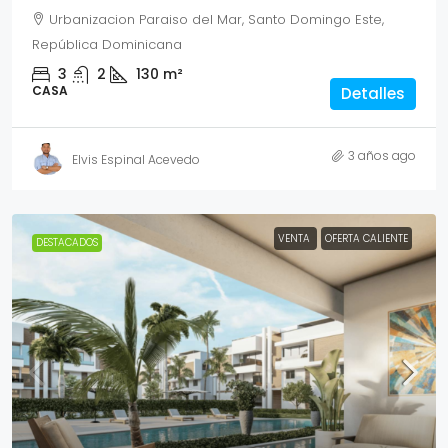
Urbanizacion Paraiso del Mar, Santo Domingo Este,
República Dominicana
3
2
130
m²
CASA
Detalles
3 años ago
Elvis Espinal Acevedo
VENTA
OFERTA CALIENTE
DESTACADOS