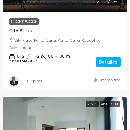
Empiezan desde
USD $122,500
EN CONSTRUCCION
City Place
City Place Punta Cana, Punta Cana, República
Dominicana
0-2
1-2
50 - 100
m²
APARTAMENTO
Detalles
11 meses ago
Elvis Espinal
VENTA
OPEN HOUSE