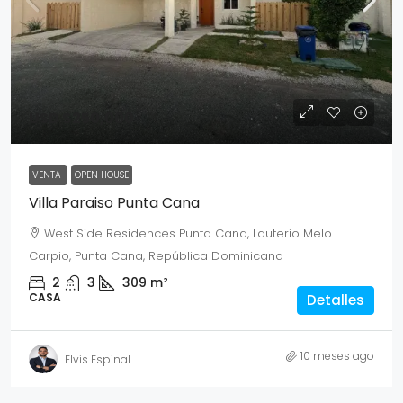
USD $250,000
VENTA
OPEN HOUSE
Villa Paraiso Punta Cana
West Side Residences Punta Cana, Lauterio Melo
Carpio, Punta Cana, República Dominicana
2
3
309
m²
CASA
Detalles
10 meses ago
Elvis Espinal