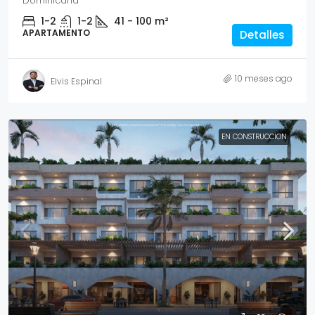
Dominicana
1-2
1-2
41 - 100
m²
APARTAMENTO
Detalles
10 meses ago
Elvis Espinal
EN CONSTRUCCION