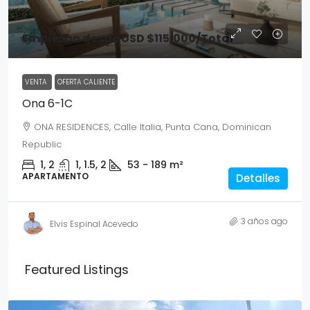
Empiezan desde
USD $115,000
/Total
VENTA
OFERTA CALIENTE
Ona 6-1C
ONA RESIDENCES, Calle Italia, Punta Cana, Dominican
Republic
1, 2
1, 1.5, 2
53 - 189
m²
APARTAMENTO
Detalles
3 años ago
Elvis Espinal Acevedo
Featured Listings